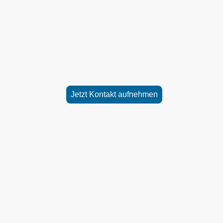
Kfz-
Sachverständig
Wir bieten erstklassige Kfz-Bewertungen mi
und Sorgfalt.
Jetzt Kontakt aufnehmen